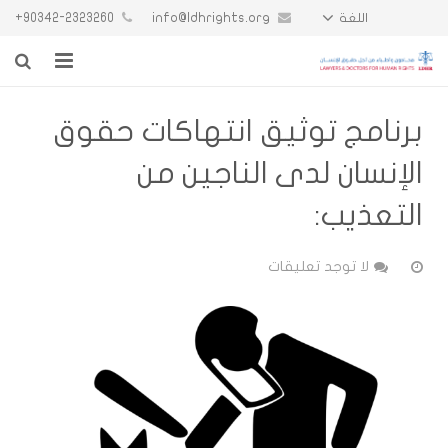
90342-2323260+
info@ldhrights.org
اللغة
الرئيسية
برنامج توثيق انتهاكات حقوق
تقارير
الإنسان لدى الناجين من
أخبار المنظمة
التعذيب:
الدورات التدريبية
لا توجد تعليقات
من نحن
تواصل معنا