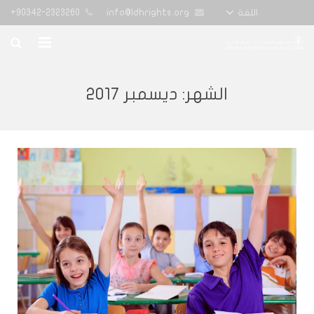
90342-2323260+
info@ldhrights.org
اللغة
الرئيسية
الشهر:
ديسمبر 2017
تقارير
أخبار المنظمة
الدورات التدريبية
من نحن
تواصل معنا