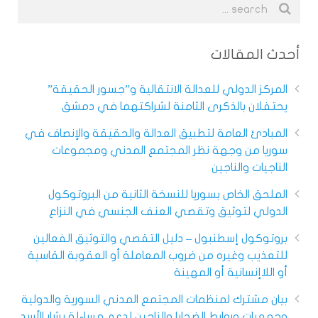
أحدث المقالات
المركز الدولي للعدالة الانتقالية و”جسور الحقيقة”
يحتفلان بالذكرى الثامنة لشراكتهما في دمشق
المبادئ العامة لتطبيق العدالة والحقيقة والإنصاف في
سوريا من وجهة نظر المجتمع المدني ومجموعات
الناجيات والناجين
الملحق الخاص بسوريا للنسخة الثانية من البروتوكول
الدولي لتوثيق وتقصي العنف الجنسي في النزاع
بروتوكول إسطنبول – دليل التقصي والتوثيق الفعالين
للتعذيب وغيره من ضروب المعاملة أو العقوبة القاسية
أو اللاإنسانية أو المهينة
بيان مشترك لمنظمات المجتمع المدني السورية والدولية
وجمعيات وروابط الضحايا والناجين لدعم مساءلة بشار الأسد