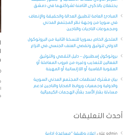
يحتفلان بالذكرى الثامنة لشراكتهما في دمشق
المبادئ العامة لتطبيق العدالة والحقيقة والإنصاف
في سوريا من وجهة نظر المجتمع المدني
ومجموعات الناجيات والناجين
الملحق الخاص بسوريا للنسخة الثانية من البروتوكول
ا
الدولي لتوثيق وتقصي العنف الجنسي في النزاع
ا
بروتوكول إسطنبول – دليل التقصي والتوثيق
ف
الفعالين للتعذيب وغيره من ضروب المعاملة أو
العقوبة القاسية أو اللاإنسانية أو المهينة
بيان مشترك لمنظمات المجتمع المدني السورية
والدولية وجمعيات وروابط الضحايا والناجين لدعم
ا
مساءلة بشار الأسد بشأن الهجمات الكيميائية
في 7 ت
أحدث التعليقات
admin
على
إعلان وظيفة “مساعدة إدارية