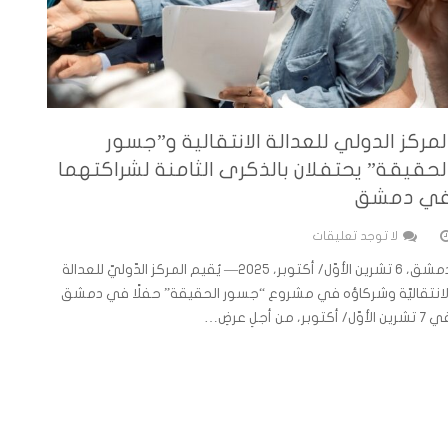
لمركز الدولي للعدالة الانتقالية و”جسور
لحقيقة” يحتفلان بالذكرى الثامنة لشراكتهما
ي دمشق
لا توجد تعليقات
دمشق، 6 تشرين الأوّل/ أكتوبر، 2025— يُقيم المركز الدّوليّ للعدالة
لانتقاليّة وشركاؤه في مشروع “جسور الحقيقة” حفلًا في دمشق
شرين الأوّل/ أكتوبر، من أجلِ عرضِ…