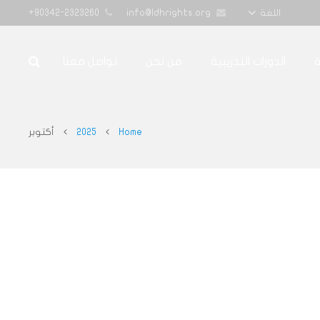
90342-2323260+
info@ldhrights.org
اللغة
ة
الدورات التدريبية
من نحن
تواصل معنا
Home
2025
أكتوبر