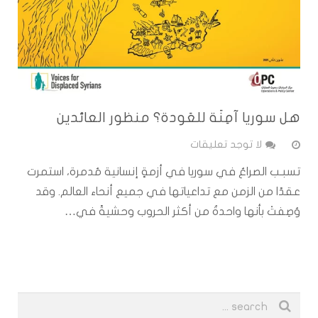
هل سوريا آمِنَة للعَودة؟ منظور العائدين
لا توجد تعليقات
تسبـب الصراعُ في سوريا في أزمةٍ إنسانية مُدمرة، استمرت
عقدًا من الزمن مع تداعياتها في جميع أنحاء العالم. وقد
وُصِفتْ بأنها واحدةٌ من أكثر الحروب وحشيةً في…