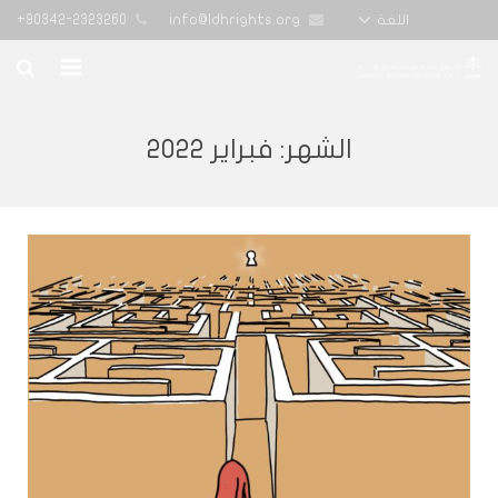
90342-2323260+
info@ldhrights.org
اللغة
الرئيسية
الشهر:
فبراير 2022
تقارير
أخبار المنظمة
الدورات التدريبية
من نحن
تواصل معنا