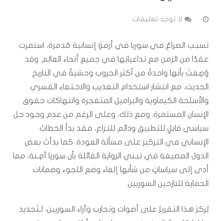
لا توجد تعليقات
تسبـب الصراعُ في سوريا في أزمةٍ إنسانية مُدمرة، استمرت
عقدًا من الزمن مع تداعياتها في جميع أنحاء العالم. وقد
وُصِفتْ بأنها واحدةٌ من أكثر الحروب وحشيةً في التاريخ
الحديث، مع انتشار استخدام التعذيب والاخـتفاء القسري
والأسلحة الكيماوية والبراميل المتفجرة وانتهاكات حقوق
الإنسان المستمرة. ومع ذلك، وعلى الرغم من عدم وجود حل
سياسي قابلٍ للتطبيق ودائم للنـزاع، فقد بدأ الخطابُ
الإنساني في التركيز على مسألة العودة. كما بدأتْ بعض
الدول المضيفة في تبـني الرواية القائلة بأن سوريا آمِـنة، مما
أدى إلى سياساتٍ من شأنها إلغاء وضع اللجوء وضمانات
الحماية للنازحين السوريين.
يُركز هذا التقريرُ على أصوات وتجارب وآراء السوريين، لـتَحديد