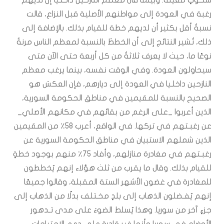
شكوكٍ معينة. وبينما قال معظم النازحين داخلـيا إن لديهم
رغبة في العودة إلى مواطنهم الأصلية قبل النزاع، قالت
نسبةٌ أقل بكثير أن لديهم خطة للقيام بذلك. بالإضافة إلى
ذلك، تُشير النتائج إلى أن الخططَ بالنسبة لمعظم الناس مرنةٌ
نوعًا ما، حيث لا يعرف ثلاثةٌ من كل أربعة حتى الآن متى
سيحاولون العودة. وفي الوقت نفسه، بينما يرغب معظم
النازحين داخلـيا في العودة إلى ديارهم، فإن العكسَ هو
الصحيح بالنسبة للمقيمين في مناطق الحكومة السورية،
الذين أعربوا _على الرغم من بقائهم في مكانهم الأصلي_
عن رغبـتهم في تركها. في الواقع، أعرب ٥٨٪ من المقيمين
الذين شملهم الاستبيان في مناطق الحكومة السورية عن
رغبـتهم في مغادرة منازلهم، وأفاد ٧٥٪ منهم بوجود خطةٍ
للقيام بذلك. وقال ما يقرب من ثلث هؤلاء إنهم يُخططون
للمغادرة في غضون الأشهر الستة المقبلة، وقالوا جميعًا
إنهم يُفـضلون الذهاب إلى بلدٍ مخـتلف بدلًا من الذهاب إلى
جزءٍ آخر من سوريا. وهذا يُسلط الضوءَ على مدى تـدهور