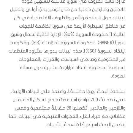
ما إذا كانت الظروف في سوريا مناسبةً لتسهيل عودة
اللاجئين والنازحين داخلـيا. من خلال توفير بحثٍ أولـي وتحليل
البيانات حول السلامة والأمن والظروف الاقتصادية في كل
من مناطق السيطرة الأربعة في سوريا الخاضعة للجهات
التالية: [الحكومة السورية (GoS)، الإدارة الذاتية لشمال وشرق
سوريا (AANES)، الحكومة السورية المؤقـتة (SIG)، وحكومة
الإنقاذ السورية (SSG)]. هذه البيانات بـدورها ستُـزود المنظمات
غير الحكومية وصانعي السياسات والقرارات بالمعلومات
السياقية المطلوبة لاتـخاذ قراراتٍ مُستـنيرة حول مسألة
العودة.
استخدمَ البحثُ نهجًا مخـتـلطًا، واعتمدَ على البيانات الأولية،
التي تضمـنتْ ٧٠٠ دراسةٍ استقصائية مع السكان المقيمين
والنازحين والعائدين، تُكملها ٢٦ مقابلةً مجتمعية وخمس
مقابلاتٍ مع خبراء لـمَلء الفجوات المتبقية في البيانات. كما
يتضمن البحث استِـعراضًا مُتعمقًا للأدبيات.