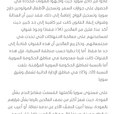
عادوا من داخل سوريا. حيث واجـهوا صعوبات مُحددة في
الحصول على جوازات السفر، وتسجيل الأطفال المولودين خارج
سوريا، وتسجيل الزواج. إضافةً إلى ذلك، فقد تبين أن العدالةَ
وقنواتِ إنفاذ القانون كانت غير كافية إلى حد كبير، حيث
أكد عددٌ قليل من العائدين (١٤٪ فقط) وجودَ قنواتٍ
لمساعدتهم على معالجة الانـتهاكات التي تحدث في
مجتمعاتهم، وذكرَ ربع العائدين أن هذه القنواتِ مُتاحةٌ إلى
حد ما فقط. أما إذا نـظرنا حسب منطقة السيطرة، فإن هذه
القنواتُ كانت شبهَ معدومة في مناطق الحكومة السورية.
أما بالنسبة لمناطق الحكومة السورية المؤقـتة، بلغت
النسبة ٢٠٪، و٢١٪ في مناطق الإدارة الذاتية لشمال وشرق
سوريا.
على مستوى سوريا بأكملها، انقسمتْ مشاعرُ الندم بشأن
العودة، حيث شعرَ أكثر من نصف العائدين بالرضا بشأن قرارهم
بالعودة، بينما أعربَ النصفُ الآخر عن ندمه تمامًا، أو أعرب عن