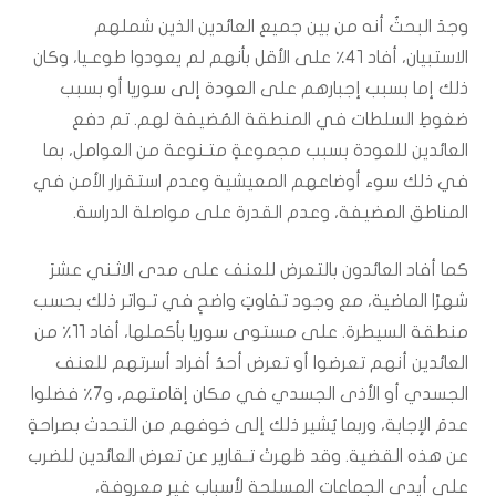
وجدَ البحثُ أنه من بين جميع العائدين الذين شملهم
الاستبيان، أفاد ٤١٪ على الأقل بأنهم لم يعودوا طوعـيا، وكان
ذلك إما بسبب إجبارهم على العودة إلى سوريا أو بسبب
ضغوطِ السلطات في المنطقة المُضيفة لهم. تم دفع
العائدين للعودة بسبب مجموعةٍ متـنوعة من العوامل، بما
في ذلك سوء أوضاعهم المعيشية وعدم استقرار الأمن في
المناطق المضيفة، وعدم القدرة على مواصلة الدراسة.
كما أفاد العائدون بالتعرض للعنف على مدى الاثـني عشرَ
شهرًا الماضية، مع وجود تفاوتٍ واضحٍ في تـواتر ذلك بحسب
منطقة السيطرة. على مستوى سوريا بأكملها، أفاد ١١٪ من
العائدين أنهم تعرضوا أو تعرض أحدُ أفراد أسرتهم للعنف
الجسدي أو الأذى الجسدي في مكان إقامتهم، و٧٪ فضلوا
عدمَ الإجابة، وربما يُشير ذلك إلى خوفهم من التحدث بصراحةٍ
عن هذه القضية. وقد ظهرتْ تـقارير عن تعرض العائدين للضرب
على أيدي الجماعات المسلحة لأسبابٍ غير معروفة،