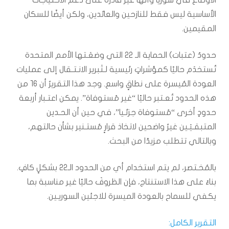
الأوضاع في سوريا وأنها غير قادرة على دعم الاحتياجات
الأساسية ليس فقط للنازحين والعائدين، ولكن أيضًا للسكان
المقيمين.
حدودُ (عتبات) الحماية الـ ٢٢ التي وضعَـتها الأمم المتحدة
تُستخدَم حاليًا كمؤشراتٍ رئيسية لـتَبرير الانـتـقال إلى عمليات
العودة المُيسرة على نطاقٍ واسع. وجد هذا التقريرُ أن ١٦ من
هذه الحدود تُعـتبر حاليًا “غير مُستوفاة”. يمكن اعتـبار أربعة
حدودٍ أخرى “مُستوفاة جزئـيا”، في حين أن الحـدين
المتبقـيَـين غيرُ واضحين لاتخاذ قرارٍ مُستـنير بشأن حالتهم،
وبالتالي تتطلب مزيدًا من البحث.
بالمُخـتصر، لم يتم استخدام أي من الحدود الـ٢٢ بشكلٍ كافٍ.
بناءً على هذا الاستنتاج، فإن الظروفَ حاليًا غير مناسبة بما
يكفي للسماح بالعودة الميسرة للاجئين السوريـين.
التقرير الكامل: