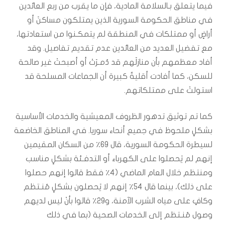
فيما يتعلق بـالسلامة المادية، فإن ما يقرب من ربع العائدين
في مناطق الحكومة السورية الذين يمتلكون مساكنَ أو
أراضٍ أو ممتلكات في المنطقة لم يتمكـنوا من استعادتها،
مع تفضيل العديد من العائدين عدم تقديم تفاصيل. وقد
أفاد معظمهم بأن منازلَهم قد دُمـرَتْ أو أصبحتْ غير صالحة
للسكن، كما أفادت أقليةٌ كبيرة أن الجماعات المسلحة قد
استولتْ على ممتلكاتهم.
كما تم توثيق تدهور الظروف المعيشية والخدمات الأساسية
بشكلٍ ملحوظ في جميع أنحاء سوريا. في المناطق الخاضعة
لسيطرة الحكومة السورية، قال ٦٩٪ من السكان المقيمين
إنهم لم يَحصلوا على الكهرباء أو التدفـئة بشكلٍ مناسب
ومنتظم خلال العام الماضي (٤٪ فقط قالوا إنهم حصلوا
على ذلك)، بينما قال ٥٤٪ إنهم لا يَحصلون بشكلٍ مُنـتظم
وكافٍ على مياه الشرب الآمنة، و٢٩٪ قالوا بأنْ ليس لديهم
وصول مُنـتظم إلى الخدمات الصحية (بما في ذلك