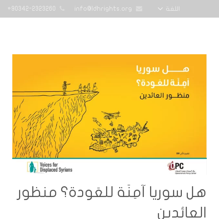
90342-2323260+
info@ldhrights.org
اللغة
الرئيسية
تقارير
أخبار المنظمة
الدورات التدريبية
من نحن
تواصل معنا
هل سوريا آمِنَة للعَودة؟ منظور
العائدين