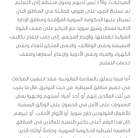
الصيدليات)، و١٣٪ ليس لديهم وصول منـتظم إلى التعليم.
تم تسليطُ الضوء على ظروفٍ مُماثـلة في المناطق التي
تسيطر عليها الحكومة السورية المؤقـتة ومناطق الإدارة
الذاتية لشمال وشرق سوريا، مع التركيز على ضعف القوة
الشرائية لـعُملتها، والإيجار المرتفع، إلى جانب ارتفاع تكاليف
المعيشة ونقص الوظائف، والنقص المتكرر للغذاء ونقص
الكهرباء والمياه ونقص الأدوية وارتفاع أسعارها وضعف
خدمات التعليم.
أما فيما يتعلق بـالسلامة القانونـية، فقد انـتشرتِ الصراعاتُ
في جميع مناطق السيطرة. من حيث التوثيق، قال ما يقرب
من ثُلث العائدين إنهم أو أحد أفراد أسرتهم واجهوا بعضَ
الصعوبات على الأقل في الحصول على الوثائق الرسمية
للأطفال المَولودين خارج سوريا، أو الأزواج الأجانب، أو غيرهم.
كان هذا الرقم أعلى بكثيرٍ بالنسبة للعائدين في المناطق
الخاضعة لسَيطرة الحكومة السورية، وخاصةً أولئك الذين