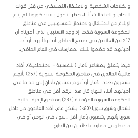
والخلافات الشخصية، والاعتـقال التعسفي من قِبَلِ قوات
النظام، والاعتقالات أثـناء حظر التجول بسبب كورونا. لم يتم
الإبلاغ عن الاعتـقال والاحتجاز التعسفِـيـين في مناطق
الحكومة السورية فقط، إذ وجد الاستبيان الذي أجريناه أن
١٧٪ من العائدين في جميع المناطق أفادوا أنهم أو أحد
أحبائهم قد خضعوا لتلك الممارسات في العام الماضي.
فيما يتعلق بـمشاعر الأمان (النفسـية – الاجتـماعية)، أفاد
غالبيةُ العائدين في مناطق الحكومة السورية (٥٧٪) بأنهم
يشعرون بعدم الأمان أو أنهم يَمشون بأمانٍ إلى حد ما في
أحيائهم أثـناء النهار؛ كان هذا الرقم أقل في مناطق
الحكومة السورية المؤقـتة (٣٧٪) ومناطق الإدارة الذاتية
لشمال وشرق سوريا (٢٠٪). بشكلٍ عام، أفاد العائدون من داخل
سوريا بأنهم يشعرون بأمانٍ أقل _سواء في الوطن أو في
محيطهم_ مقارنة بالعائدين من الخارج.