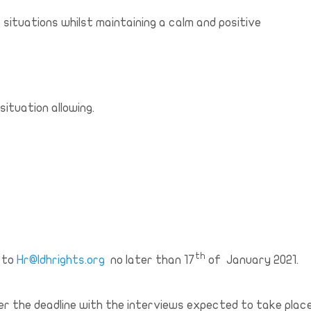
e situations whilst maintaining a calm and positive
situation allowing.
th
r to
Hr@ldhrights.org
no later than 17
of January 2021.
er the deadline with the interviews expected to take plac