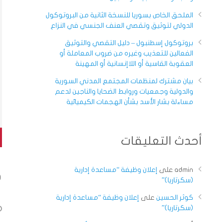
الملحق الخاص بسوريا للنسخة الثانية من البروتوكول
الدولي لتوثيق وتقصي العنف الجنسي في النزاع
بروتوكول إسطنبول – دليل التقصي والتوثيق
الفعالين للتعذيب وغيره من ضروب المعاملة أو
العقوبة القاسية أو اللاإنسانية أو المهينة
بيان مشترك لمنظمات المجتمع المدني السورية
والدولية وجمعيات وروابط الضحايا والناجين لدعم
مساءلة بشار الأسد بشأن الهجمات الكيميائية
أحدث التعليقات
م
admin
على
إعلان وظيفة “مساعدة إدارية
(سكرتاريا)”
كوثر الحسين
على
إعلان وظيفة “مساعدة إدارية
(سكرتاريا)”