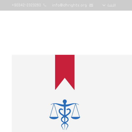
90342-2323260+
info@ldhrights.org
اللغة
ة
الدورات التدريبية
من نحن
تواصل معنا