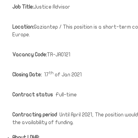
Job Title:
Justice Advisor
Location:
Gaziantep / This position is a short-term c
Europe.
Vacancy Code:
TR-JA0121
th
Closing Date:
17
of Jan 2021
Contract status
Full-time
Contracting period
Until April 2021, The position wo
the availability of funding.
About LDHR: